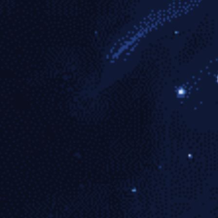
现出的坚韧精神与不
此外，还有如魔术师
都已经证明，在湖人
将这一传统延续至今
同时，各个时代都有
作精神和个人能力之
实现更高目标，与前
4、球队未
随着新一届季后赛临
随之而来的激烈竞争；
利。但同时，也需要
对于年轻球员来说，