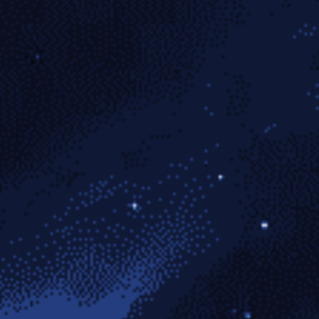
星，他们可以快速吸
质，为今后的职业生
Total, 湖人的
辉传统的球队，会再次
总结：
Lakers' postseason hi
have scored over 1500
brink of joining this
perform under press
The expectations for
By learning from pas
competitive in the ye