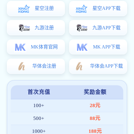
管球队近期表现不佳
2026-06-18 19:51
40 次阅读
首页
/
体育报道
在近期的德甲联赛中，多特蒙德的表现并不理想，球
队的战绩频频受到外界关注。然而，尽管如此，俱乐
部管理层仍然对主教练科瓦奇表示出强烈的续约意
愿。这一决策反映了多特蒙德高层对科瓦奇执教理念
及其潜力的认可。本文将从四个方面探讨这一现象：
首先分析多特蒙德目前的战绩及其影响；其次探讨科
瓦奇的执教风格与团队建设；接着讨论俱乐部未来的
发展战略以及最后总结多特蒙德为何坚持与科瓦奇续
约。在这篇文章中，我们将深入挖掘这些因素背后的