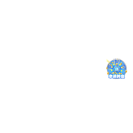
备竞争力的人才。这种长期发展的思路正是多特蒙德
所需要的，也为其未来奠定了基础。
虽然当前成绩不佳，但许多人认为这并不能完全归咎
于主教练。由于伤病等客观因素影响，很多关键球员
无法发挥最佳状态。因此，在这样的情况下，高层选
择继续支持科瓦奇，是基于对他执教理念和培养人才
能力的信任。
3、俱乐部发展战略与目标
多特蒙德国足球俱乐部向来有着雄心勃勃的发展计
划，其核心目标不仅仅是在国内联赛中争夺冠军，更
希望能够在欧洲赛事上取得突破。因此，在选帅方
面，多特蒙德需要寻找一个能够理解并执行这一战略
的人选，而科瓦奇无疑符合这一要求。