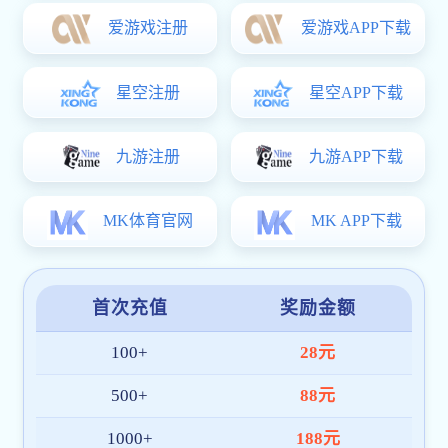
平台技术与服务能力
平台构建了一套高可用的全终端直播服务架构，集成智能风
控、秒级加载、多节点加速等核心技术，确保不同区域用户
都能流畅体验体育赛事。 同时，完美体育提供全天候客服
支持与数据同步，致力于打造值得信赖的观赛首选平台。