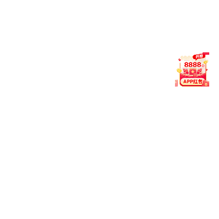
的发展方向充满希望。如果继续保持这样的状态，不
仅有可能获得更多个人荣誉，还有机会带领球队赢得
重要奖杯。从目前来看，各大豪门俱乐部也纷纷对其
表示关注，这意味着他将在转会市场上成为热门人
选。
Kane是否会选择留守当前俱乐部还是追逐新的挑战，
将取决于多项因素。但毫无疑问的是，其卓越表现已
为他赢得足够的话语权，不论在哪里踢球，都必将成
为焦点人物。同时，其职业生涯规划将对其未来发展
的路径产生影响，无论是哪条路都有可能书写传奇篇
章。
最后，我们期望看到一个更加成熟、更具实力版本的
哈里·凯恩。随着年龄增长及经验积累，如果他能够持