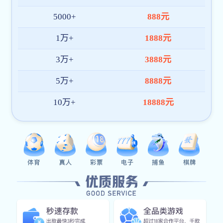
1、凯恩个人表现分析
本赛季，凯恩在欧冠联赛中的表现堪称令人叹为观
止。他以出色的进球效率和稳定性吸引了众多目光。
在34场比赛中，他打入28球，成为球队最重要的得分
手之一。这一数据不仅展示了他的射门能力，也体现
了他在关键时刻把握机会的能力。
除了进球数，凯恩在助攻方面也有不俗的表现。他不
仅能够自己得分，还能为队友创造良好的机会，这使
得他的整体贡献更加全面。此外，在面对强敌时，凯
恩总能保持冷静，以丰富的比赛经验指导年轻队友，
让球队在逆境中保持斗志。
此外，凯恩在场上的跑动能力和战术意识同样不可忽
视。他能够根据比赛形势灵活调整自己的位置，为球