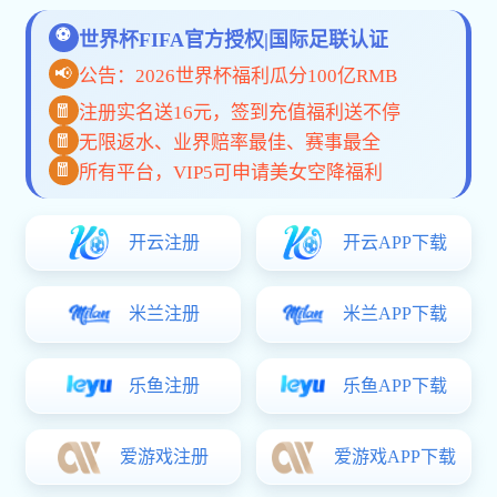
鲁媒分析泰山队与蓉城之战球