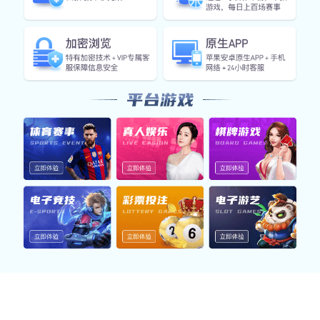
支球队都会经历低谷期，希望大家能给予球队更多宽
容与支持。他们期待看到的是泰山队能在逆境中展现
出更强大的决心和勇气，通过努力逐步扭转颓势。
2、比赛表现及影响
对于即将到来的蓉城之战，泰山队必须认真审视自身
在过去比赛中的表现。不论是进攻端还是防守端，都
显现出了不同程度的问题。例如，在面对强敌时防线
频繁失误，让对手轻松找到破门机会，这直接影响了
比赛结果。
此外，进攻方面也显得乏力。在多个关键时刻未能把
握住机会，使得原本可以赢得胜利的局面化为泡影。
这种状况如果继续下去，将会严重打击球队士气，而
这又进一步影响到后续赛事中的发挥。因此，在蓉城