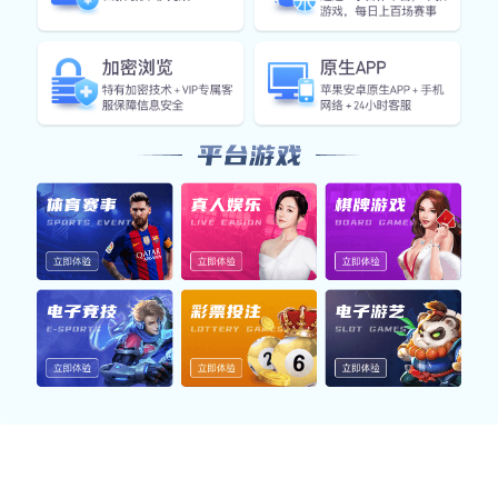
不仅影响了他们进攻端的流畅性，也让防守变得更加
困难，因为对手可以更容易地聚焦于限制其他核心球
员。
总之，两位关键球员的不在场，让骑士队不得不重新
审视自己的阵容深度及战术安排，而这种变化可能直
接导致比赛结果的不确定性。
2、应对爵士需要调整战术
面对爵士这样的强敌，骑士必须根据当前人员配置进
行有效调整。在阿伦和斯特鲁斯双双缺席情况下，教
练组需要考虑如何利用现有球员最大化其优势。例
如，通过增加快速反击和转移球来弥补外线投射不足
的问题，提高整体进攻节奏。
另外，在内线方面，由于失去了阿伦这个强有力的护