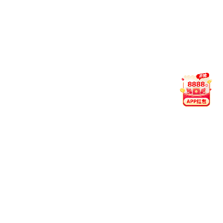
随着NBA赛季进入白热化阶段，各支球队都面临着伤
病问题，而如何科学合理地进行伤病管理，将成为关
键所在。针对目前局势，骑士队需制定一套完善且灵
活性强的人才储备计划，以便于及时应对突发情况。
这包括引入更多年轻潜力股，为主力提供足够休息时
间，同时保证竞技状态不受太大影响。
此外，加强与医疗团队之间的信息沟通也是非常必要
的一环。通过实时监测运动员身体状况，不仅可以降
低受伤风险，同时还可以为后续训练和比赛做出科学
决策。此外，也要注意心理健康，对于长期缺阵或受
伤恢复期较长的运动员，应给予足够支持，以帮助他
们顺利回归赛场情绪状态。
最后，实现良好的团队协作及适时调整战略，对于保