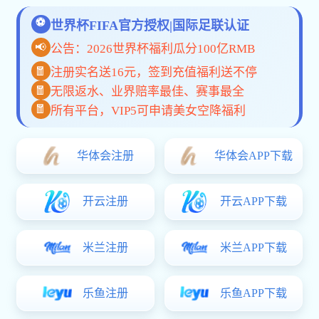
骑士客场挑战爵士阿伦与斯特