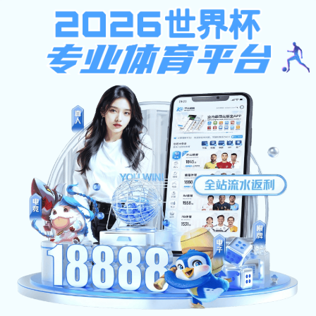
立即注册
完美体育
带您畅享全球体育盛
事
专业平台，数据精准，
高清直播
覆盖热门体育项
目。
聚焦足球、篮球、电竞等赛事，
每日内容实时更
新
。
极速访问
下载APP